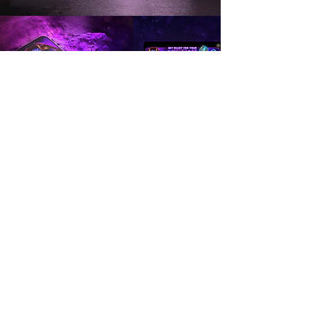
< חזרה לגלרייה
לפרוייקט הבא >
Ela Keren Art - Graphic & Motion Design
© 2024 כל הזכויות שמורות לאלה קרן. אין
להעתיק\לשכפל\להוריד קבצים.